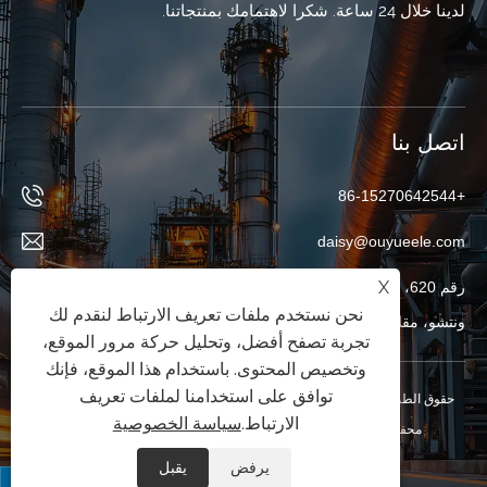
لدينا خلال 24 ساعة. شكرا لاهتمامك بمنتجاتنا.
اتصل بنا
+86-15270642544
daisy@ouyueele.com
X
رقم 620، طريق شيزان، مدينة ليوشي، مدينة يويهتشينغ، مدينة
نحن نستخدم ملفات تعريف الارتباط لنقدم لك
ونتشو، مقاطعة تشجيانغ، الصين
تجربة تصفح أفضل، وتحليل حركة مرور الموقع،
وتخصيص المحتوى. باستخدام هذا الموقع، فإنك
توافق على استخدامنا لملفات تعريف
حقوق الطبع والنشر © 2025 Zhejiang Ouyue Electric Co., Ltd. جميع الحقوق
الارتباط.
سياسة الخصوصية
محفوظة.
XML
|
RSS
|
Sitemap
|
Links
|
سياسة الخصوصية
|
يرفض
يقبل