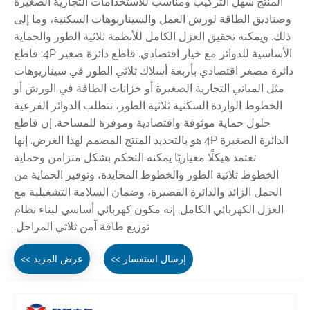
المنتج سهل التركيب ومناسب للاستخدامات التجارية الصغيرة
وصناديق الطاقة لورش العمل والسيناريوهات السكنية، وما إلى
ذلك. ويمكنه تحقيق العزل الكامل للأنظمة ثلاثية الطور والحماية
الأساسية للدوائر مع خيار اقتصادي. قاطع دائرة صغير 4P: قاطع
دائرة مصغر اقتصادي بأربعة أسلاك ثلاثي الطور في سيناريوهات
مثل المباني التجارية الصغيرة أو خزانات الطاقة في الورش أو
الخطوط الواردة السكنية ثلاثية الطور، تتطلب الدوائر الفرعية
حلول حماية موثوقة واقتصادية وموفرة للمساحة. إن قاطع
الدائرة الصغيرة 4P هو بالتحديد المنتج المصمم لهذا الغرض. إنها
تعتمد هيكلًا معياريًا يمكنه التحكم بشكل متزامن وحماية
الخطوط ثلاثية الطور والخطوط المحايدة، وتوفير الحماية من
الحمل الزائد والدائرة القصيرة، وضمان السلامة التشغيلية مع
العزل الكهربائي الكامل. إنه مكون كهربائي أساسي لبناء نظام
توزيع طاقة آمن ثلاثي المراحل.
إرسال استفسار >>
عرض المزيد >>