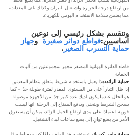
الكهربائية بسبب الحمل الزائد أو قصر الدائرة، مما يمنع الخط
من ارتفاع درجة الحرارة واشتعال النيران وكذلك تلف المعدات،
مما يضمن سلامة الاستخدام اليومي للكهرباء.
وتنقسم بشكل رئيسي إلى نوعين
أساسيين:
قواطع دوائر صغيرة
و
جهاز
حماية التسرب الصغير
.
قاطع الدائرة الهوائية المصغر مجهز بمجموعتين من آليات
الحماية
حماية الزائد:
هذا يعمل باستخدام شريط متعلق بنظام المعدنين.
إذا ظل التيار أعلى من المستوى المقدر لفترة طويلة جدًا - كما
هو الحال عندما يكون لديك عدد كبير جدًا من الأجهزة موصولة -
يسخن الشريط وينحني ويدفع المفتاح إلى الرحلة. انها ليست
فورية. اعتمادًا على مدى ارتفاع الحمل الزائد، يمكن أن يستغرق
الأمر من بضع ثوانٍ إلى بضع ساعات لبدء التشغيل.
حماية ماس كهربائى:
يستخدم هذا الملف ملفًا كهرومغناطيسيًا.