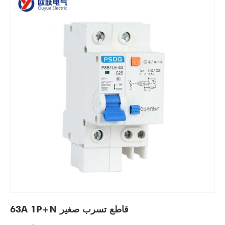
قاطع تسرب صغير 63A 1P+N