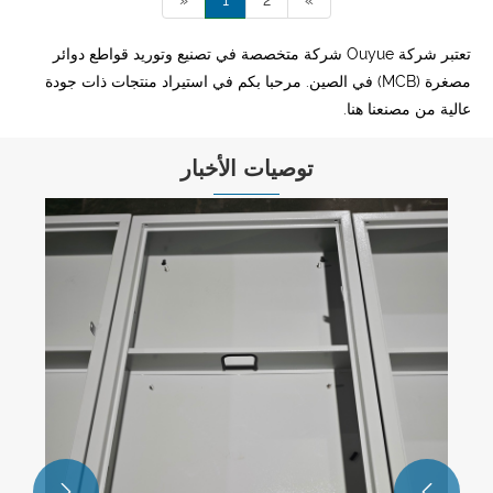
«
1
2
»
تعتبر شركة Ouyue شركة متخصصة في تصنيع وتوريد قواطع دوائر
مصغرة (MCB) في الصين. مرحبا بكم في استيراد منتجات ذات جودة
عالية من مصنعنا هنا.
توصيات الأخبار
يتم إرسال صندوق توزيع كومة الشحن المصنوع
من الفولاذ المقاوم للصدأ من Ouyue Electric
إلى المملكة العربية السعودية: هيكل مقسم
عرض المزيد >>
مزدوج الطبقة، مناسب لدرجات الحرارة
المرتفعة في الهواء الطلق

